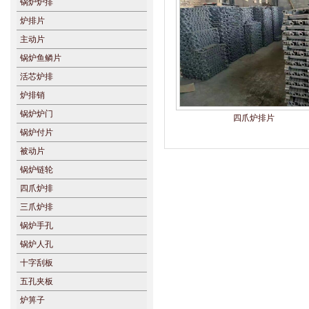
锅炉炉排
炉排片
主动片
锅炉鱼鳞片
活芯炉排
炉排销
锅炉炉门
四爪炉排片
锅炉付片
被动片
锅炉链轮
四爪炉排
三爪炉排
锅炉手孔
锅炉人孔
十字刮板
五孔夹板
炉箅子