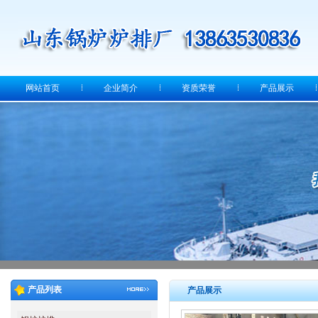
网站首页
企业简介
资质荣誉
产品展示
产品列表
产品展示