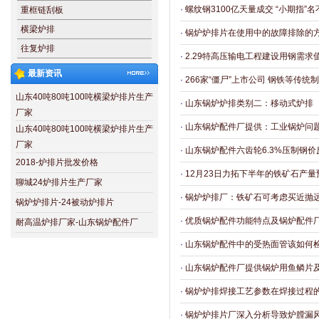
·
螺纹钢3100亿天量成交 “小期指”
重框链刮板
横梁炉排
·
锅炉炉排片在使用中的故障排除的方
往复炉排
·
2.29特高压输电工程建设用钢需求
最新资讯
·
266家“僵尸”上市公司 钢铁等传统
山东40吨80吨100吨横梁炉排片生产
·
山东锅炉炉排类别二：移动式炉排
厂家
·
山东锅炉配件厂提供：工业锅炉问
山东40吨80吨100吨横梁炉排片生产
厂家
·
山东锅炉配件六齿轮6.3%压制钢价
2018-炉排片批发价格
·
12月23日力拓下半年的铁矿石产
聊城24炉排片生产厂家
·
锅炉炉排厂：铁矿石可考虑买近抛
锅炉炉排片-24被动炉排片
·
优质锅炉配件功能特点及锅炉配件
耐高温炉排厂家-山东锅炉配件厂
·
山东锅炉配件中的受热面管该如何
·
山东锅炉配件厂提供锅炉用鱼鳞片
·
锅炉炉排焊接工艺参数在焊接过程的
·
锅炉炉排片厂深入分析导致炉膛漏