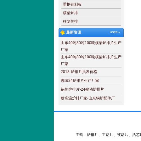
重框链刮板
横梁炉排
往复炉排
最新资讯
山东40吨80吨100吨横梁炉排片生产
厂家
山东40吨80吨100吨横梁炉排片生产
厂家
2018-炉排片批发价格
聊城24炉排片生产厂家
锅炉炉排片-24被动炉排片
耐高温炉排厂家-山东锅炉配件厂
主营：炉排片、主动片、被动片、活芯