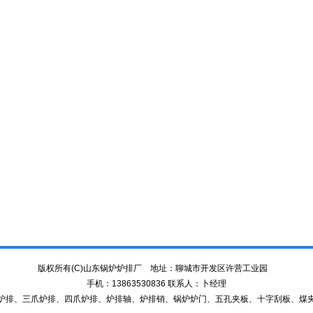
版权所有(C)山东锅炉炉排厂 地址：聊城市开发区许营工业园
手机：13863530836 联系人：卜经理
炉排、三爪炉排、四爪炉排、炉排轴、炉排销、锅炉炉门、五孔夹板、十字刮板、煤