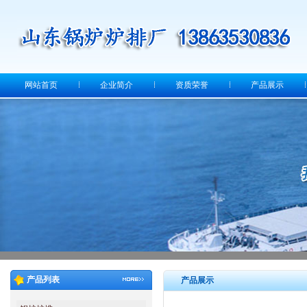
网站首页
企业简介
资质荣誉
产品展示
产品列表
产品展示