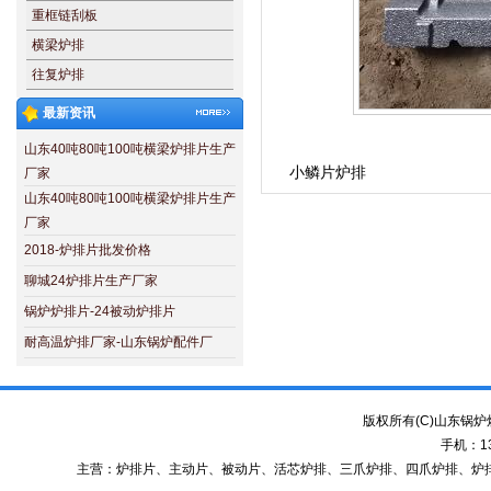
重框链刮板
横梁炉排
往复炉排
最新资讯
山东40吨80吨100吨横梁炉排片生产
小鳞片炉排
厂家
山东40吨80吨100吨横梁炉排片生产
厂家
2018-炉排片批发价格
聊城24炉排片生产厂家
锅炉炉排片-24被动炉排片
耐高温炉排厂家-山东锅炉配件厂
版权所有(C)山东
手机：13
主营：炉排片、主动片、被动片、活芯炉排、三爪炉排、四爪炉排、炉